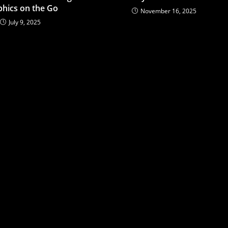
hics on the Go
November 16, 2025
July 9, 2025