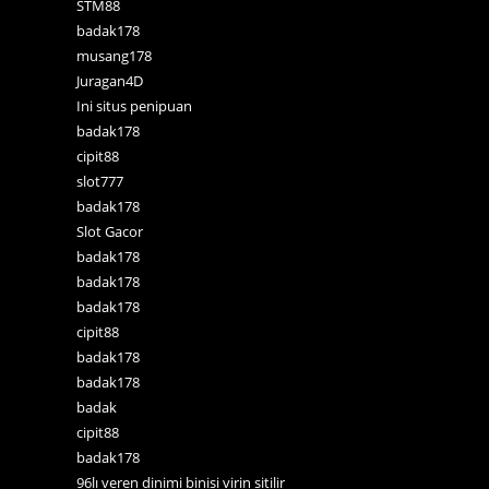
STM88
badak178
musang178
Juragan4D
Ini situs penipuan
badak178
cipit88
slot777
badak178
Slot Gacor
badak178
badak178
badak178
cipit88
badak178
badak178
badak
cipit88
badak178
96lı veren dinimi binisi virin sitilir