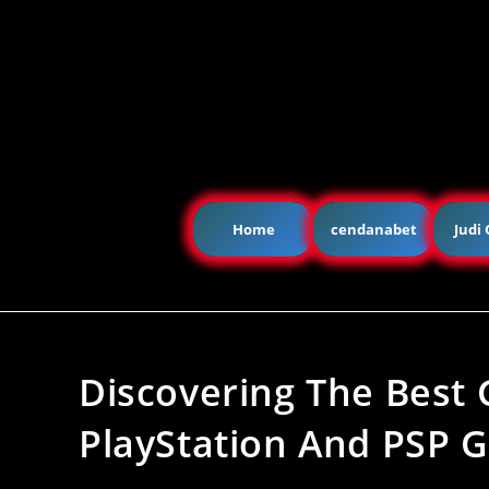
Home
cendanabet
Judi
Discovering The Best
PlayStation And PSP 